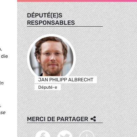
DÉPUTÉ(E)S
RESPONSABLES
,
 die
JAN PHILIPP ALBRECHT
in
Député-e
,
ese
MERCI DE PARTAGER