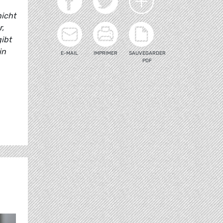
nicht
,
ibt
in
E-MAIL
IMPRIMER
SAUVEGARDER
PDF