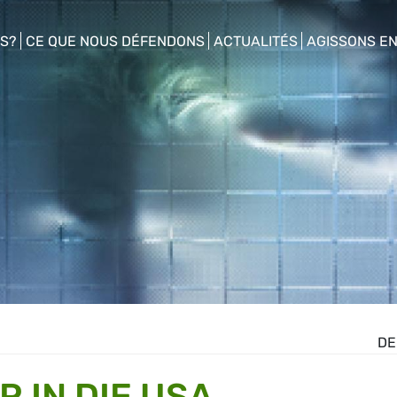
S?
CE QUE NOUS DÉFENDONS
ACTUALITÉS
AGISSONS E
enu
show/hide sub menu
show/hide sub menu
show/hide s
DE
 IN DIE USA