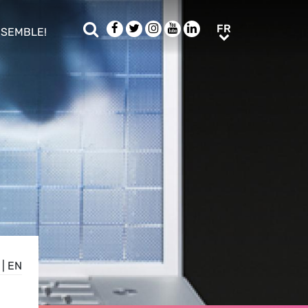
Rechercher
Facebook
Twitter
Instagram
Youtube
LinkedIn
FR
FR
NSEMBLE!
ub menu
|
EN