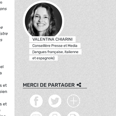
En
zons
ne
stre
VALENTINA CHIARINI
ys
Conseillère Presse et Media
(langues française, italienne
et espagnole)
el
a
MERCI DE PARTAGER
s et
bien
s et
e