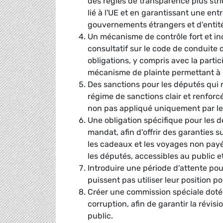
des règles de transparence plus str
lié à l'UE et en garantissant une en
gouvernements étrangers et d'entité
Un mécanisme de contrôle fort et in
consultatif sur le code de conduite d
obligations, y compris avec la partic
mécanisme de plainte permettant à q
Des sanctions pour les députés qui n
régime de sanctions clair et renforc
non pas appliqué uniquement par le 
Une obligation spécifique pour les d
mandat, afin d'offrir des garanties 
les cadeaux et les voyages non pay
les députés, accessibles au public et 
Introduire une période d'attente pou
puissent pas utiliser leur position po
Créer une commission spéciale dotée 
corruption, afin de garantir la révi
public.