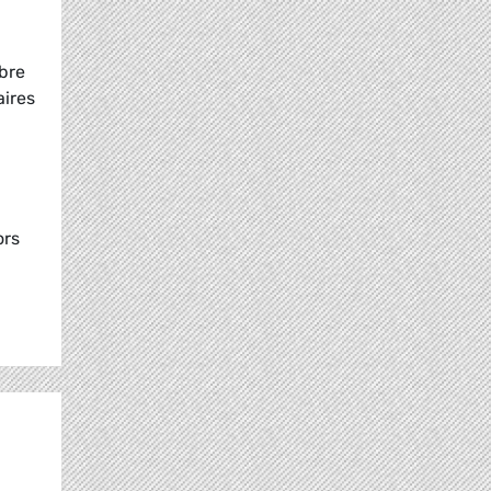
bre
aires
ors