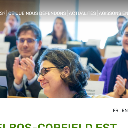
S?
CE QUE NOUS DÉFENDONS
ACTUALITÉS
AGISSONS E
enu
show/hide sub menu
show/hide sub menu
show/hide s
FR
|
EN
LBOS-CORFIELD EST