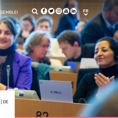
Rechercher
Facebook
Twitter
Instagram
Youtube
LinkedIn
FR
FR
NSEMBLE!
ub menu
|
DE