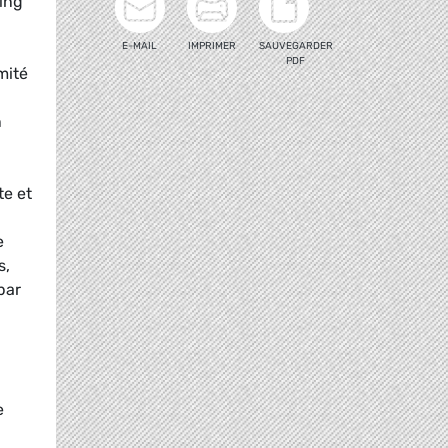
ying
E-MAIL
IMPRIMER
SAUVEGARDER
PDF
mité
n
te et
e
s,
par
e