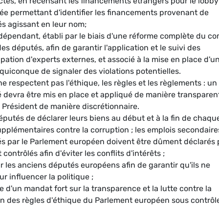
ictes, en recensant les financements étrangers pour le lobb
trée permettant d'identifier les financements provenant de
s agissant en leur nom;
dépendant, établi par le biais d'une réforme complète du co
es députés, afin de garantir l'application et le suivi des
ipation d'experts externes, et associé à la mise en place d'u
uiconque de signaler des violations potentielles.
e respectent pas l'éthique, les règles et les règlements : un
é devra être mis en place et appliqué de manière transparen
Président de manière discrétionnaire.
éputés de déclarer leurs biens au début et à la fin de chaqu
supplémentaires contre la corruption ; les emplois secondaire
és par le Parlement européen doivent être dûment déclarés 
contrôlés afin d'éviter les conflits d'intérêts ;
r les anciens députés européens afin de garantir qu'ils ne
ur influencer la politique ;
d'un mandat fort sur la transparence et la lutte contre la
sion des règles d'éthique du Parlement européen sous contrôl