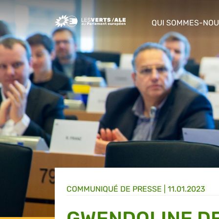
Greens/EFA Home
QUI SOMMES-NOU
show/hide sub m
COMMUNIQUÉ DE PRESSE
|
11.01.2023
GWENDOLINE DE