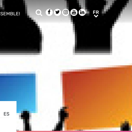
Rechercher
Facebook
Twitter
Instagram
Youtube
LinkedIn
FR
FR
NSEMBLE!
ub menu
ES