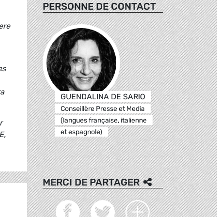
PERSONNE DE CONTACT
ere
es
ra
GUENDALINA DE SARIO
Conseillère Presse et Media
(langues française, italienne
r
et espagnole)
E,
MERCI DE PARTAGER