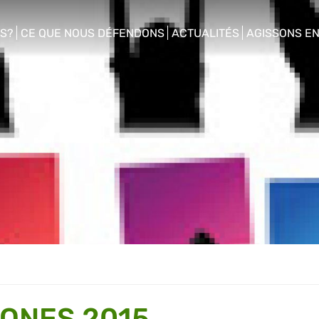
S?
CE QUE NOUS DÉFENDONS
ACTUALITÉS
AGISSONS E
enu
show/hide sub menu
show/hide sub menu
show/hide s
IONES 2015