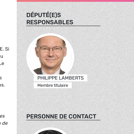
DÉPUTÉ(E)S
RESPONSABLES
E. Si
au
Le
s
PHILIPPE LAMBERTS
ns.
Membre titulaire
PERSONNE DE CONTACT
es
n de