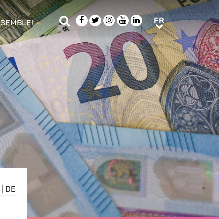
Rechercher
Facebook
Twitter
Instagram
Youtube
LinkedIn
FR
FR
NSEMBLE!
ub menu
|
DE