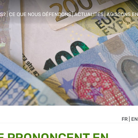
S?
CE QUE NOUS DÉFENDONS
ACTUALITÉS
AGISSONS E
enu
show/hide sub menu
show/hide sub menu
show/hide s
FR
|
EN
E PRONONCENT EN