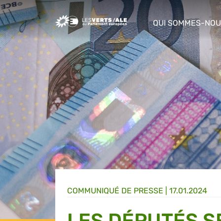
Greens/EFA Home
QUI SOMMES-NOU
show/hide sub m
COMMUNIQUÉ DE PRESSE
|
17.01.2024
LES DÉPUTÉS S