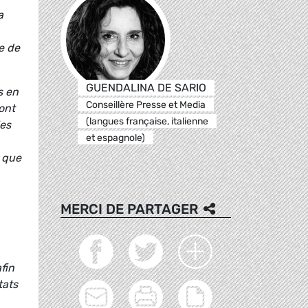
a
e de
GUENDALINA DE SARIO
s en
Conseillère Presse et Media
ont
(langues française, italienne
les
et espagnole)
 que
MERCI DE PARTAGER
fin
tats