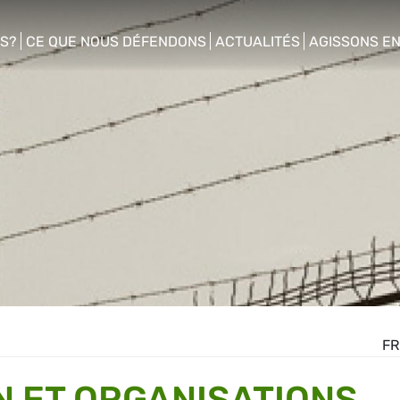
S?
CE QUE NOUS DÉFENDONS
ACTUALITÉS
AGISSONS E
enu
show/hide sub menu
show/hide sub menu
show/hide s
FR
N ET ORGANISATIONS