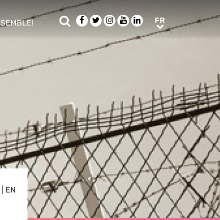
Rechercher
Facebook
Twitter
Instagram
Youtube
LinkedIn
FR
FR
NSEMBLE!
ub menu
|
EN