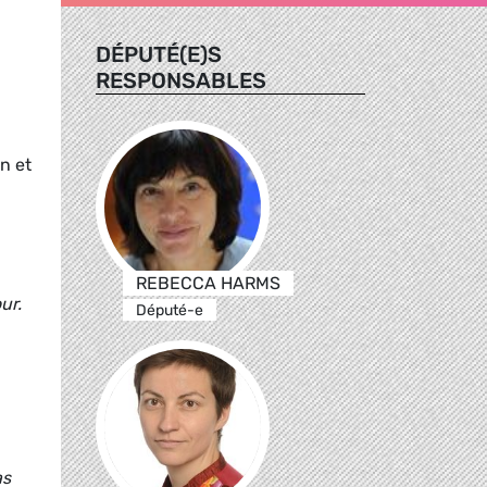
DÉPUTÉ(E)S
RESPONSABLES
n et
REBECCA HARMS
ur.
Député-e
as