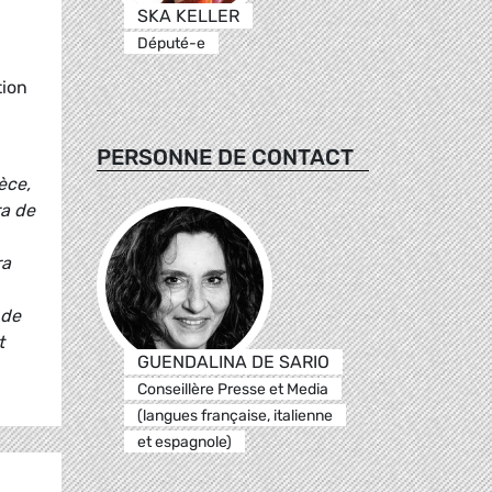
SKA KELLER
Député-e
tion
PERSONNE DE CONTACT
èce,
ra de
ra
 de
t
GUENDALINA DE SARIO
Conseillère Presse et Media
(langues française, italienne
et espagnole)