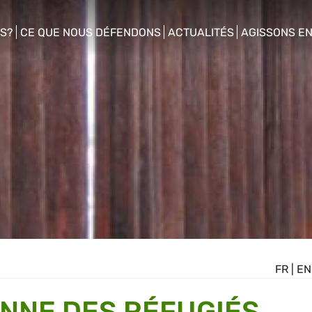
S?
CE QUE NOUS DÉFENDONS
ACTUALITÉS
AGISSONS E
enu
show/hide sub menu
show/hide sub menu
show/hide s
FR
|
EN
NNE DES RÉFUGIÉS