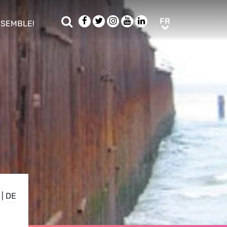
Rechercher
Facebook
Twitter
Instagram
Youtube
LinkedIn
FR
FR
NSEMBLE!
ub menu
|
DE