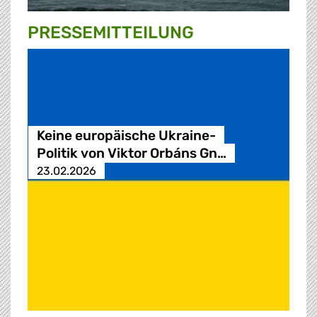
PRESSE­MITTEILUNG
Keine europäische Ukraine-
Politik von Viktor Orbáns Gn…
23.02.2026