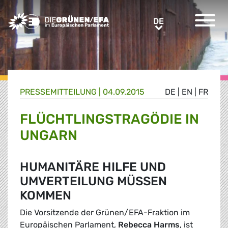
Greens/EFA Home
DE
DE
PRESSE­MITTEILUNG
|
04.09.2015
DE
|
EN
|
FR
FLÜCHTLINGSTRAGÖDIE IN
UNGARN
HUMANITÄRE HILFE UND
UMVERTEILUNG MÜSSEN
KOMMEN
Die Vorsitzende der Grünen/EFA-Fraktion im
Europäischen Parlament,
Rebecca Harms
, ist