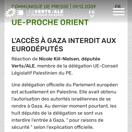
COMMUNIQUÉ DE PRESSE
|
09.12.2009
FR
Greens/EFA Home
FR
FR
UE-PROCHE ORIENT
L'ACCÈS À GAZA INTERDIT AUX
EURODÉPUTÉS
Réaction de
Nicole Kiil-Nielsen, députée
Verts/ALE
, membre de la délégation UE-Conseil
Législatif Palestinien du PE.
Une délégation officielle du Parlement européen
est actuellement en Palestine. Elle avait obtenu
l'autorisation des autorités israéliennes de se
rendre à Gaza. Au dernier moment pourtant, les
huit députés de la délégation se sont vus
interdire l'entrée à Gaza, " pour raisons de
sécurité " selon l'explication officielle.