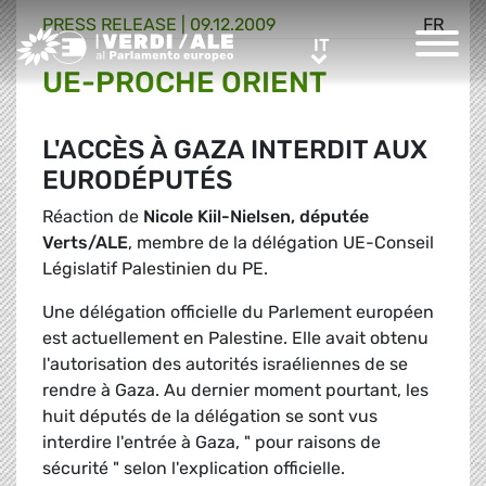
PRESS RELEASE |
09.12.2009
FR
Greens/EFA Home
IT
IT
UE-PROCHE ORIENT
L'ACCÈS À GAZA INTERDIT AUX
EURODÉPUTÉS
Réaction de
Nicole Kiil-Nielsen, députée
Verts/ALE
, membre de la délégation UE-Conseil
Législatif Palestinien du PE.
Une délégation officielle du Parlement européen
est actuellement en Palestine. Elle avait obtenu
l'autorisation des autorités israéliennes de se
rendre à Gaza. Au dernier moment pourtant, les
huit députés de la délégation se sont vus
interdire l'entrée à Gaza, " pour raisons de
sécurité " selon l'explication officielle.