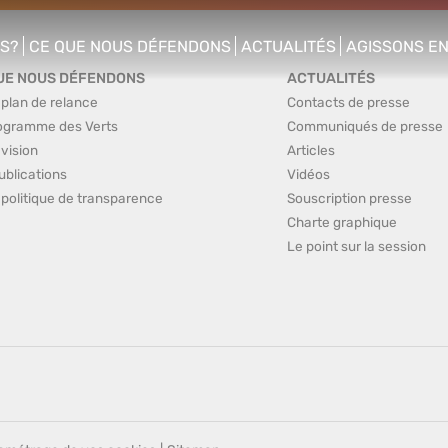
S?
CE QUE NOUS DÉFENDONS
ACTUALITÉS
AGISSONS E
enu
show/hide sub menu
show/hide sub menu
show/hide s
UE NOUS DÉFENDONS
ACTUALITÉS
 plan de relance
Contacts de presse
ogramme des Verts
Communiqués de presse
 vision
Articles
ublications
Vidéos
 politique de transparence
Souscription presse
Charte graphique
Le point sur la session