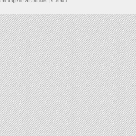
amétrage de vos cookies
|
Sitemap