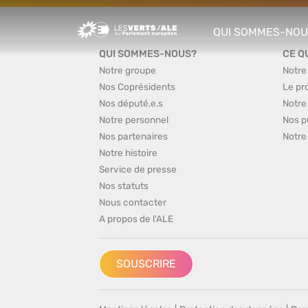
Greens/EFA Home
QUI SOMMES-NOU
show/hide sub m
QUI SOMMES-NOUS?
CE Q
Notre groupe
Notre
Nos Coprésidents
Le pr
Nos député.e.s
Notre
Notre personnel
Nos p
Nos partenaires
Notre
Notre histoire
Service de presse
Nos statuts
Nous contacter
A propos de l'ALE
SOUSCRIRE