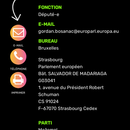
FONCTION
Député-e
E-MAIL
gordan.bosanac@europarl.europa.eu
BUREAU
E-MAIL
Bruxelles
Strasbourg
Parlement européen
TÉLÉPHONE
Bât. SALVADOR DE MADARIAGA
G03041
1, avenue du Président Robert
IMPRIMER
Schuman
CS 91024
F-67070 Strasbourg Cedex
PARTI
Možemo!