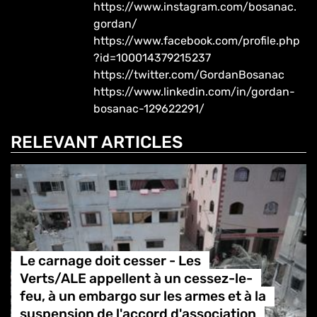
https://www.instagram.com/bosanac.
gordan/
https://www.facebook.com/profile.php
?id=100014379215237
https://twitter.com/GordanBosanac
https://www.linkedin.com/in/gordan-
bosanac-129622291/
RELEVANT ARTICLES
Le carnage doit cesser - Les
Verts/ALE appellent à un cessez-le-
feu, à un embargo sur les armes et à la
suspension de l'accord d'association