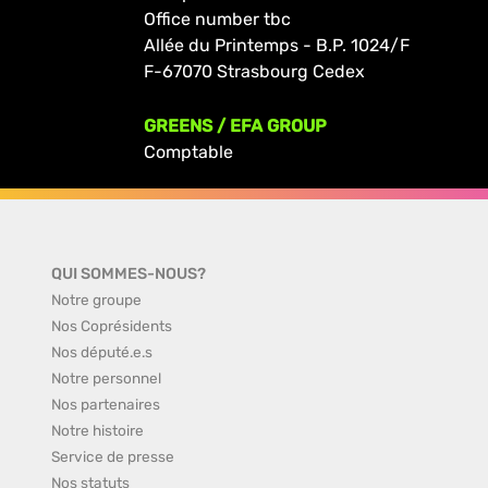
Office number tbc
Allée du Printemps - B.P. 1024/F
F-67070 Strasbourg Cedex
GREENS / EFA GROUP
Comptable
QUI SOMMES-NOUS?
Notre groupe
Nos Coprésidents
Nos député.e.s
Notre personnel
Nos partenaires
Notre histoire
Service de presse
Nos statuts