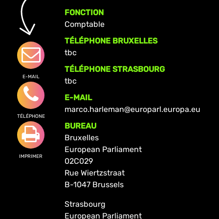
FONCTION
Comptable
TÉLÉPHONE BRUXELLES
tbc
TÉLÉPHONE STRASBOURG
E-MAIL
tbc
E-MAIL
marco.harleman@europarl.europa.eu
TÉLÉPHONE
BUREAU
Bruxelles
European Parliament
IMPRIMER
02C029
Rue Wiertzstraat
B-1047 Brussels
Strasbourg
European Parliament