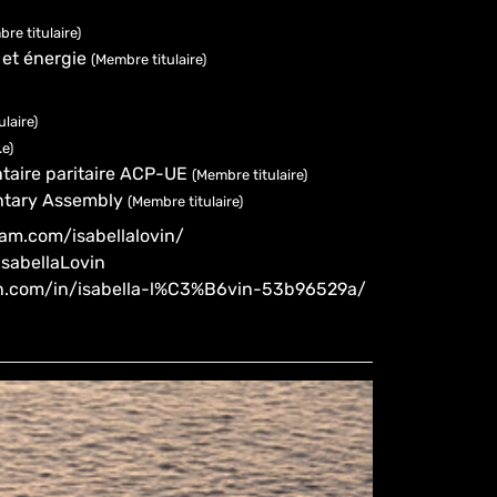
re titulaire)
 et énergie
(Membre titulaire)
laire)
e)
taire paritaire ACP-UE
(Membre titulaire)
entary Assembly
(Membre titulaire)
am.com/isabellalovin/
IsabellaLovin
in.com/in/isabella-l%C3%B6vin-53b96529a/