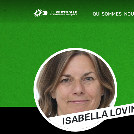
Greens/EFA Home
QUI SOMMES-NOU
show/hide sub m
ISABELLA LOVI