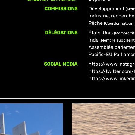
COMMISSIONS
Développement
(Memb
Industrie, recherche
Pêche
(Coordonnateur)
DÉLÉGATIONS
États-Unis
(Membre titu
Inde
(Membre suppléant.
Assemblée parlemen
Pacific-EU Parliam
SOCIAL MEDIA
https://www.instagr
https://twitter.com/
https://www.linked