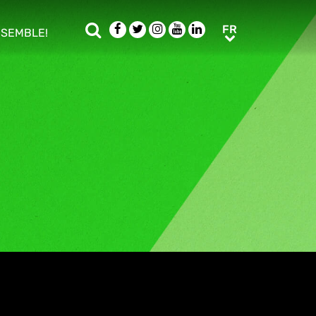
Rechercher
Facebook
Twitter
Instagram
Youtube
LinkedIn
FR
FR
NSEMBLE!
ub menu