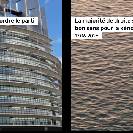
rdre le parti
La majorité de droite 
bon sens pour la xén
17.06.2026