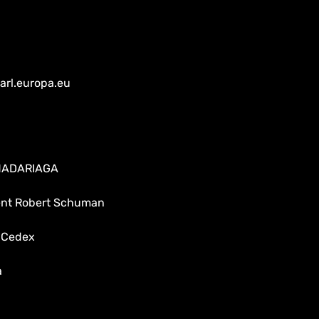
arl.europa.eu
 MADARIAGA
dent Robert Schuman
 Cedex
a