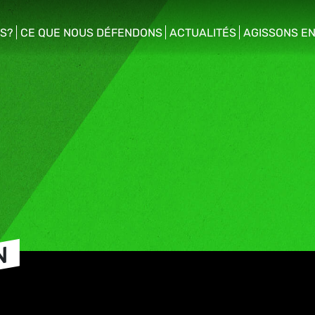
S?
CE QUE NOUS DÉFENDONS
ACTUALITÉS
AGISSONS E
enu
show/hide sub menu
show/hide sub menu
show/hide s
N