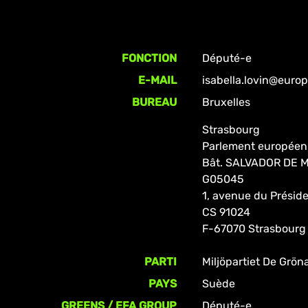
FONCTION
Député-e
E-MAIL
isabella.lovin@europ
BUREAU
Bruxelles
Strasbourg
Parlement européen
Bât. SALVADOR DE
G05045
1, avenue du Prési
CS 91024
F-67070 Strasbourg
PARTI
Miljöpartiet De Grön
PAYS
Suède
GREENS / EFA GROUP
Député-e