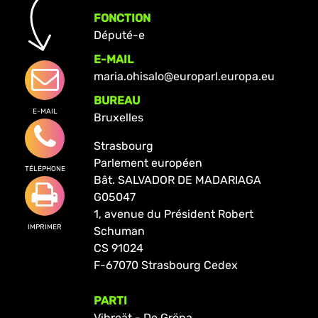
FONCTION
Député-e
E-MAIL
maria.ohisalo@europarl.europa.eu
BUREAU
E-MAIL
Bruxelles
Strasbourg
Parlement européen
TÉLÉPHONE
Bât. SALVADOR DE MADARIAGA
G05047
1, avenue du Président Robert
IMPRIMER
Schuman
CS 91024
F-67070 Strasbourg Cedex
PARTI
Vihreät - De Gröna