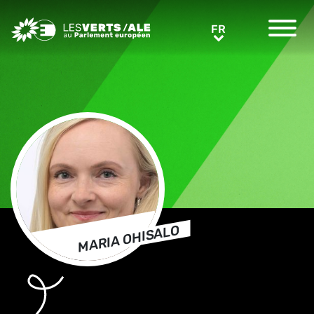
Greens/EFA Home
FR
FR
MARIA OHISALO