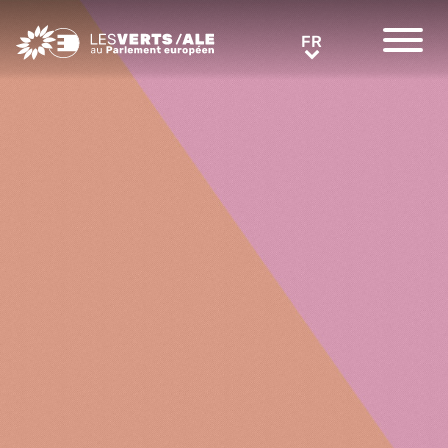
Greens/EFA Home
FR
FR