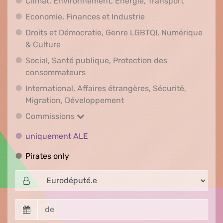
Climat, En
Climat, Environnement, Energie, Transport
Economie, Finances e
Economie, Finances et Industrie
Droits et Démocratie, Genre LGBTQI, Numérique
Droits et Démocratie, Genre LGBTQI, Numér
& Culture
Social, Santé publique, Protection des
Social, Santé publique, Protection 
consommateurs
International, Affaires étrangères, Sécurité,
International, Affaires ét
Migration, Développement
Commissions
Commissions
uniquement ALE
uniquement ALE
Pirates only
Pirates only