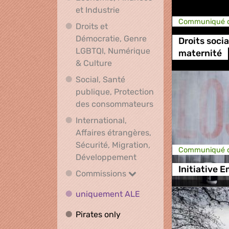
Economie, Finances et Indus
et Industrie
Communiqué d
Droits et
Démocratie, Genre
Droits soci
LGBTQI, Numérique
maternité
Droits et Démocratie, Genre L
& Culture
Social, Santé
publique, Protection
Social, Santé publ
des consommateurs
International,
Affaires étrangères,
Sécurité, Migration,
Communiqué d
International, Affaires 
Développement
Initiative E
Commissions
Commissions
uniquement ALE
uniquement ALE
Pirates only
Pirates only