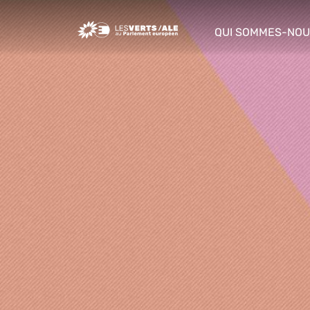
Greens/EFA Home
QUI SOMMES-NOU
show/hide sub m