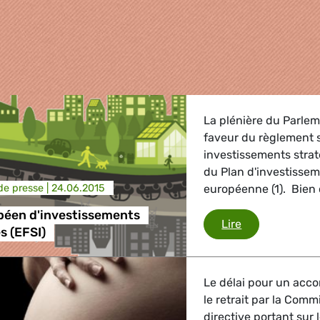
La plénière du Parlem
faveur du règlement 
investissements straté
du Plan d'investisse
e presse |
24.06.2015
européenne (1). Bien q
péen d'investissements
Fonds européen
Lire
s (EFSI)
griculture
Le délai pour un acco
, Energie, Transport
le retrait par la Comm
directive portant sur 