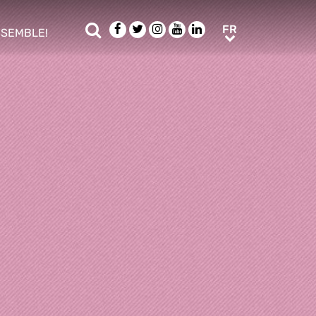
Rechercher
Facebook
Twitter
Instagram
Youtube
LinkedIn
FR
FR
NSEMBLE!
ub menu