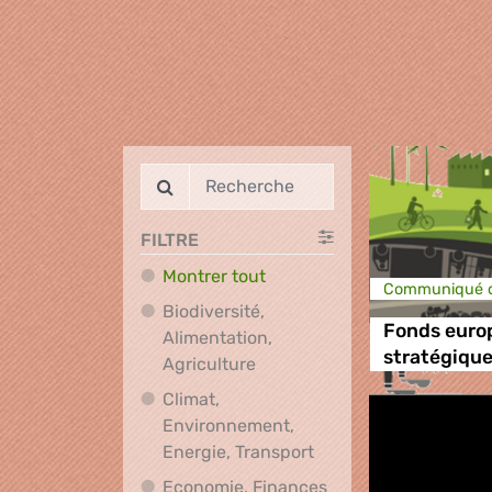
FILTRE
Montrer tout
Communiqué d
Biodiversité,
Fonds euro
Alimentation,
stratégique
Biodiversité, Alimentation, A
Agriculture
Climat,
Environnement,
Climat, Environnement
Energie, Transport
Economie, Finances