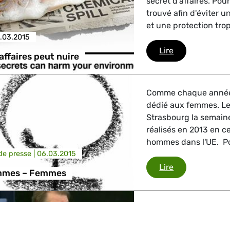
secret d'affaires. Pour
trouvé afin d'éviter u
et une protection trop
.03.2015
Le secret d'aff
Lire
affaires peut nuire
Comme chaque année d
dédié aux femmes. Le
Strasbourg la semain
réalisés en 2013 en c
hommes dans l'UE. Po
e presse |
06.03.2015
Égalité Homm
Lire
mmes – Femmes
Préparati
Regarder