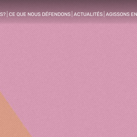
S?
CE QUE NOUS DÉFENDONS
ACTUALITÉS
AGISSONS E
enu
show/hide sub menu
show/hide sub menu
show/hide s