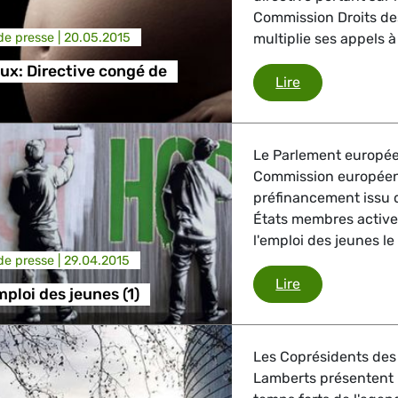
trie
Commission Droits d
e presse |
20.05.2015
multiplie ses appels à
aux: Directive congé de
Droits sociaux
Lire
GBTQI, Numérique & Culture
Le Parlement européen
Commission européen
ique, Protection des consommateurs
préfinancement issu 
États membres activen
l'emploi des jeunes le
e presse |
29.04.2015
étrangères, Sécurité, Migration, Développement
Initiative Empl
Lire
mploi des jeunes (1)
Les Coprésidents des
Lamberts présentent le