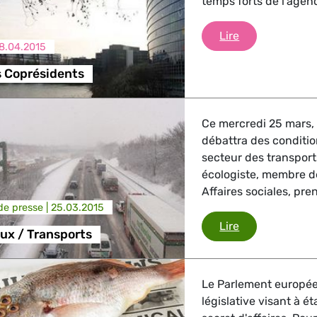
temps forts de l'age
Briefing des C
Lire
8.04.2015
s Coprésidents
Ce mercredi 25 mars,
débattra des conditio
secteur des transpor
écologiste, membre d
Affaires sociales, pren
e presse |
25.03.2015
Droits sociaux
Lire
aux / Transports
Le Parlement europée
législative visant à é