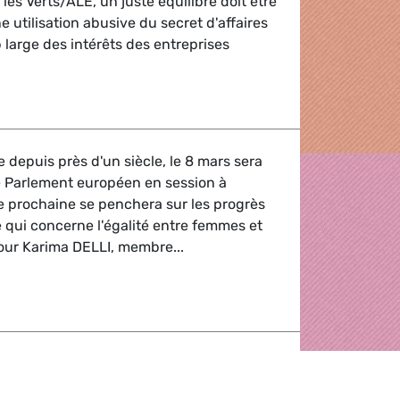
 les Verts/ALE, un juste équilibre doit être
ne utilisation abusive du secret d'affaires
 large des intérêts des entreprises
aires peut nuire
epuis près d'un siècle, le 8 mars sera
 Parlement européen en session à
e prochaine se penchera sur les progrès
e qui concerne l'égalité entre femmes et
ur Karima DELLI, membre...
es – Femmes
on de la réunion informelle des Chefs d'Etat