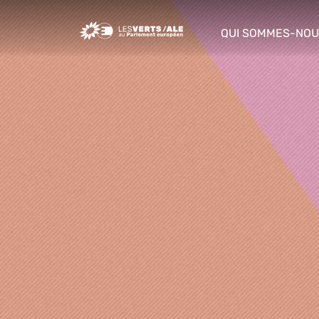
Greens/EFA Home
QUI SOMMES-NOU
show/hide sub m