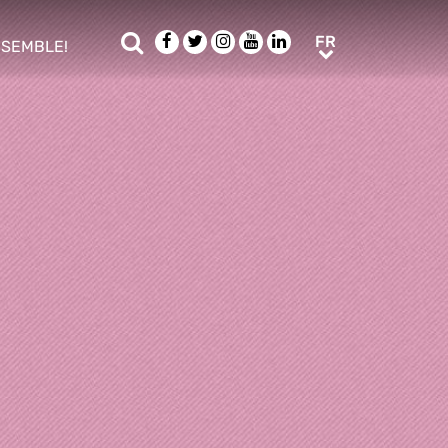
Rechercher
Facebook
Twitter
Instagram
Youtube
LinkedIn
FR
FR
NSEMBLE!
ub menu