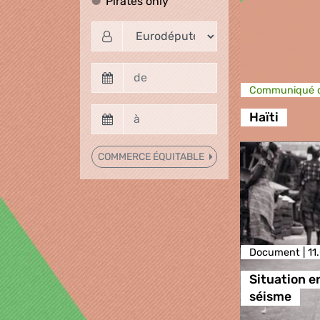
Pirates only
Pirates only
Communiqué d
Haïti
COMMERCE ÉQUITABLE
Document |
11
Situation en
séisme