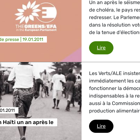
Un an après le séisme
de choléra, le pays r
redresser. Le Parleme
dans la résolution vot
de la tenue d'élections
e presse |
19.01.2011
Haïti
Lire
Les Verts/ALE insistent
immédiatement les cap
fonctionner la démoc
indispensables à la r
aussi à la Commission
.01.2011
production alimentaire
 Haïti un an après le
Situation en Ha
Lire