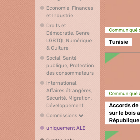
Economie, Finances
Economie, Finances et Indus
et Industrie
Droits et
Communiqué d
Démocratie, Genre
LGBTQI, Numérique
Tunisie
Droits et Démocratie, Genre L
& Culture
Social, Santé
publique, Protection
Social, Santé publ
des consommateurs
International,
Affaires étrangères,
Communiqué d
Sécurité, Migration,
International, Affaires 
Développement
Accords de 
sur le bois 
Commissions
Commissions
République 
uniquement ALE
uniquement ALE