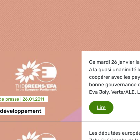
Ce mardi 26 janvier 
à la quasi unanimité 
coopérer avec les pa
bonne gouvernance da
Eva Joly, Verts/ALE. L
e presse |
26.01.2011
Fiscalité et d
Lire
t développement
griculture
Les députées europée
, Energie, Transport