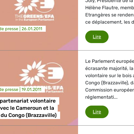
Joly, Présidente de 
Hélène Flautre, memb
trie
Etrangères se rendent
ce déplacement, les 
e presse |
26.01.2011
Tunisie
Lire
GBTQI, Numérique & Culture
Le Parlement europée
écrasante majorité, l
ique, Protection des consommateurs
volontaire sur le boi
Congo (Brazzaville), d
e presse |
19.01.2011
Commission européenne
réglementati...
étrangères, Sécurité, Migration, Développement
partenariat volontaire
avec le Cameroun et la
Accords de par
Lire
du Congo (Brazzaville)