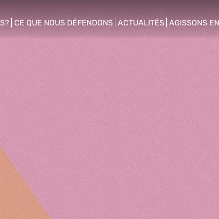
S?
CE QUE NOUS DÉFENDONS
ACTUALITÉS
AGISSONS E
enu
show/hide sub menu
show/hide sub menu
show/hide s