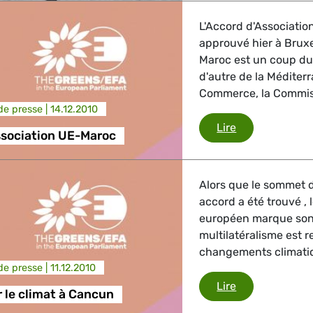
L'Accord d'Associatio
approuvé hier à Bruxe
Maroc est un coup dur 
d'autre de la Méditerr
Commerce, la Commis
e presse |
14.12.2010
Conseil d'asso
Lire
ssociation UE-Maroc
Alors que le sommet 
accord a été trouvé ,
européen marque son 
multilatéralisme est r
changements climatiq
e presse |
11.12.2010
Sommet sur le
Lire
 le climat à Cancun