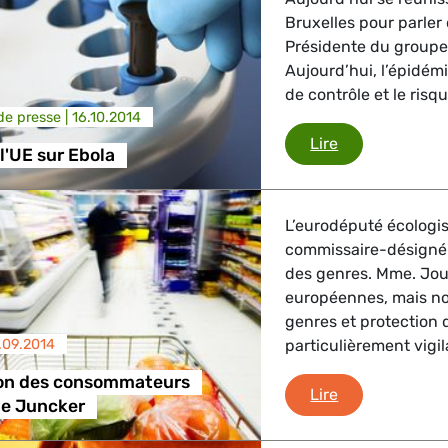
Bruxelles pour parler 
Présidente du groupe
Aujourd’hui, l’épidémi
de contrôle et le risq
e presse |
16.10.2014
Réunion de l'U
Lire
l'UE sur Ebola
L’eurodéputé écologis
commissaire-désigné 
des genres. Mme. Jou
européennes, mais non
genres et protection 
.09.2014
particulièrement vigi
ion des consommateurs
La protection
Lire
pe Juncker