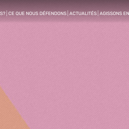
S?
CE QUE NOUS DÉFENDONS
ACTUALITÉS
AGISSONS E
enu
show/hide sub menu
show/hide sub menu
show/hide s