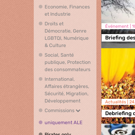
Economie, Finances
Economie, Finances et Indus
et Industrie
Droits et
Événement |
1
Démocratie, Genre
Briefing de
LGBTQI, Numérique
Droits et Démocratie, Genre L
& Culture
Social, Santé
publique, Protection
Social, Santé publ
des consommateurs
International,
Affaires étrangères,
Sécurité, Migration,
International, Affaires 
Développement
Actualités |
24
Commissions
Commissions
Debriefing 
uniquement ALE
uniquement ALE
Pirates only
Pirates only