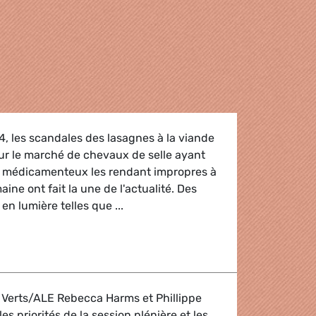
4, les scandales des lasagnes à la viande
sur le marché de chevaux de selle ayant
s médicamenteux les rendant impropres à
ne ont fait la une de l'actualité. Des
en lumière telles que ...
e/ Droits des consommateurs
 Verts/ALE Rebecca Harms et Phillippe
s priorités de la session plénière et les