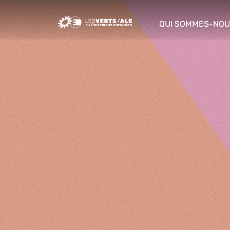
Greens/EFA Home
QUI SOMMES-NOU
show/hide sub m