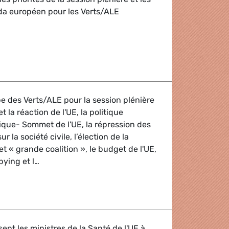
nda européen pour les Verts/ALE
oprésidents
pe des Verts/ALE pour la session plénière
et la réaction de l'UE, la politique
ique- Sommet de l'UE, la répression des
r la société civile, l’élection de la
 « grande coalition », le budget de l'UE,
bying et l…
 Verts/ALE
ent les ministres de la Santé de l'UE à