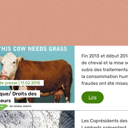
Fin 2013 et début 201
de cheval et la mise 
subis des traitement
la consommation humai
e presse |
11.02.2015
fraudes ont été mises 
que/ Droits des
Santé publiqu
Lire
eurs
griculture
Les Coprésidents des
, Energie, Transport
Lamberts présentent le