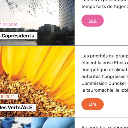
temps forts de l'age
trie
Briefing des C
Lire
0.02.2015
s Coprésidents
GBTQI, Numérique & Culture
Les priorités du grou
étaient la crise Ebola 
ique, Protection des consommateurs
énergétique et climat
autorités hongroises su
Commission Juncker et
la tauromachie, le lob
étrangères, Sécurité, Migration, Développement
.10.2014
Debriefing des
Lire
des Verts/ALE
Aujourd’hui se réuniss