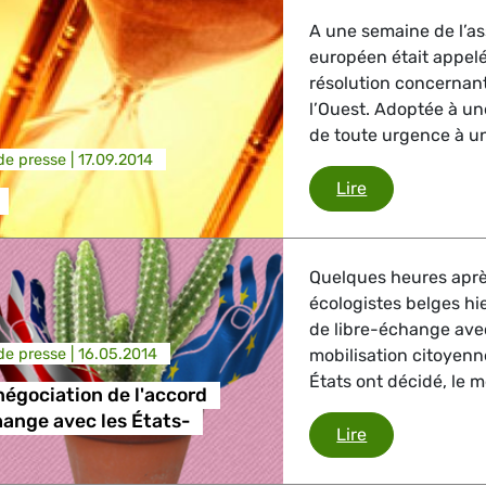
A une semaine de l’a
européen était appelé
résolution concernant
l’Ouest. Adoptée à une
de toute urgence à une
e presse |
17.09.2014
Virus Ébola
Lire
Quelques heures après
écologistes belges hie
de libre-échange avec
e presse |
16.05.2014
mobilisation citoyen
États ont décidé, le m
égociation de l'accord
hange avec les États-
Mandat de négo
Lire