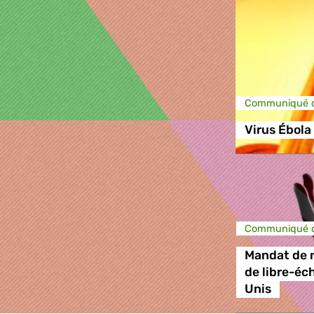
Communiqué d
Virus Ébola
Communiqué d
Mandat de n
de libre-éc
Unis