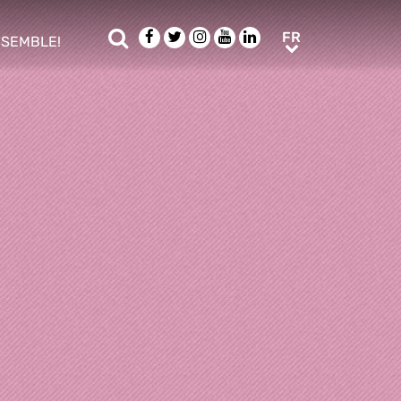
Rechercher
Facebook
Twitter
Instagram
Youtube
LinkedIn
FR
FR
NSEMBLE!
ub menu