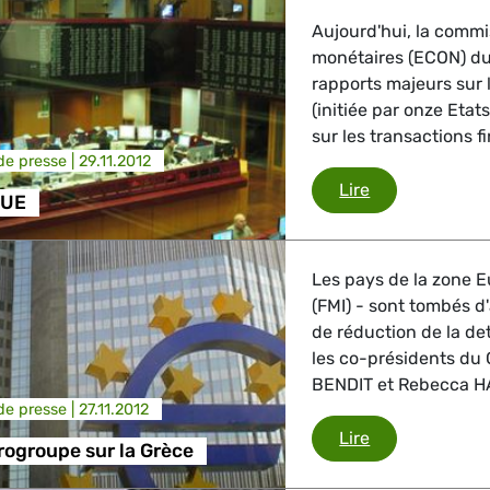
Aujourd'hui, la commi
monétaires (ECON) du
rapports majeurs sur 
(initiée par onze Eta
sur les transactions fi
e presse |
29.11.2012
Economie - U
Lire
 UE
Les pays de la zone E
(FMI) - sont tombés d'
de réduction de la d
les co-présidents du
BENDIT et Rebecca HA
e presse |
27.11.2012
Réunion Eurog
Lire
ogroupe sur la Grèce