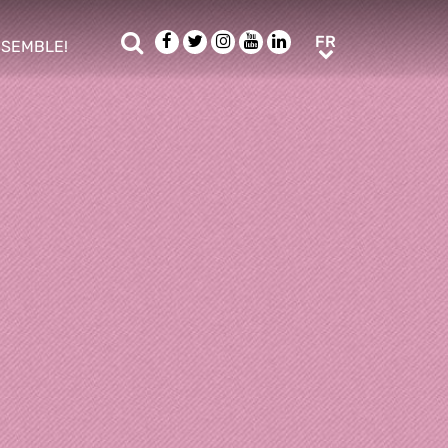
Rechercher
Facebook
Twitter
Instagram
Youtube
LinkedIn
FR
FR
NSEMBLE!
ub menu