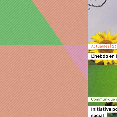
Actualités |
23
L'hebdo en 
Communiqué d
Initiative p
social