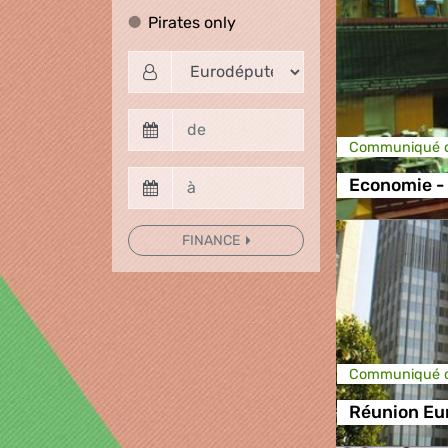
Pirates only
Pirates only
Communiqué d
Economie -
FINANCE
Communiqué d
Réunion Eur