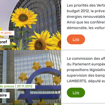
, Energie, Transport
Les priorités des Ver
budget 2012, la préven
trie
énergies renouvelable
Ainsi que les confére
démocratie, les voiture
.11.2012
L'hebdo en bre
Lire
GBTQI, Numérique & Culture
bref
Le commission des af
ique, Protection des consommateurs
du Parlement europée
propositions législat
supervision des banq
LAMBERTS, député eur
étrangères, Sécurité, Migration, Développement
e presse |
29.11.2012
Union bancair
Lire
aire