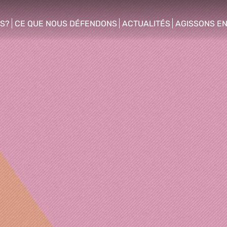
S?
CE QUE NOUS DÉFENDONS
ACTUALITÉS
AGISSONS E
enu
show/hide sub menu
show/hide sub menu
show/hide s