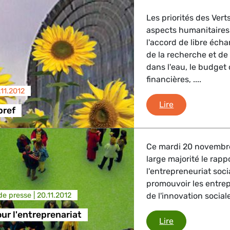
Les priorités des Ver
aspects humanitaires d
l'accord de libre éc
de la recherche et de
dans l'eau, le budget 
financières, ....
.11.2012
L'hebdo en bre
Lire
bref
Ce mardi 20 novembre
large majorité le rappo
l'entrepreneuriat soc
promouvoir les entrep
e presse |
20.11.2012
de l'innovation sociale
our l'entreprenariat
Initiative pour
Lire