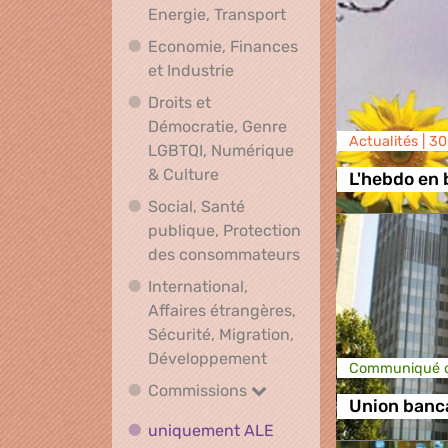
Climat, Environnement
Energie, Transport
Economie, Finances
Economie, Finances et Indus
et Industrie
Droits et
Démocratie, Genre
Actualités |
30
LGBTQI, Numérique
Droits et Démocratie, Genre L
& Culture
L'hebdo en 
Social, Santé
publique, Protection
Social, Santé publ
des consommateurs
International,
Affaires étrangères,
Sécurité, Migration,
International, Affaires 
Développement
Communiqué d
Commissions
Commissions
Union banc
uniquement ALE
uniquement ALE