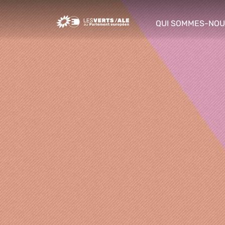
Greens/EFA Home
QUI SOMMES-NOU
show/hide sub m