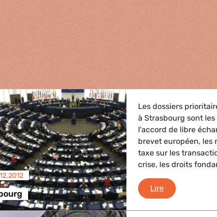
Les dossiers prioritai
à Strasbourg sont les
l'accord de libre éch
brevet européen, les 
taxe sur les transact
crise, les droits fond
.12.2012
griculture
Flash Strasbo
Lire
sbourg