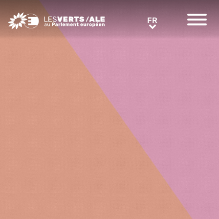
Greens/EFA Home
FR
FR