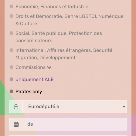
Economie, Finances e
Economie, Finances et Industrie
Droits et Démocratie, Genre LGBTQI, Numérique
Droits et Démocratie, Genre LGBTQI, Numér
& Culture
Social, Santé publique, Protection des
Social, Santé publique, Protection 
consommateurs
International, Affaires étrangères, Sécurité,
International, Affaires ét
Migration, Développement
Commissions
Commissions
uniquement ALE
uniquement ALE
Pirates only
Pirates only