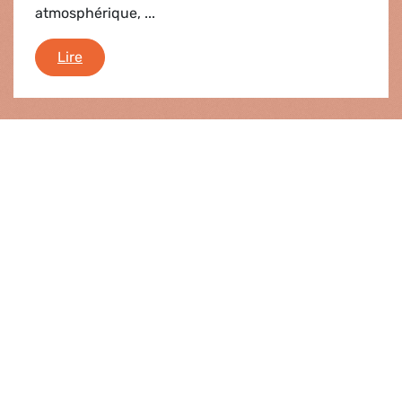
atmosphérique, ...
L'hebdo en bref
Lire
Actualités |
20.09.2012
Blog de la campagne OGM
L'article de Séralini et coll. ”Long term toxicity of
a Roundup herbicide and a Roundup-tolerant
genetically modified maize”, publié dans la revue