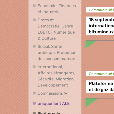
Economie, Finances
Communiqué d
Economie, Finances et Indus
et Industrie
18 septembr
Droits et
internation
Démocratie, Genre
bitumineux
LGBTQI, Numérique
Droits et Démocratie, Genre L
& Culture
Social, Santé
publique, Protection
Social, Santé publ
des consommateurs
International,
Affaires étrangères,
Communiqué d
Sécurité, Migration,
Plateforme 
International, Affaires 
Développement
et de gaz d
Commissions
Commissions
uniquement ALE
uniquement ALE
Pirates only
Pirates only