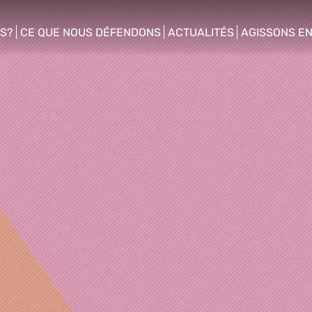
S?
CE QUE NOUS DÉFENDONS
ACTUALITÉS
AGISSONS E
enu
show/hide sub menu
show/hide sub menu
show/hide s