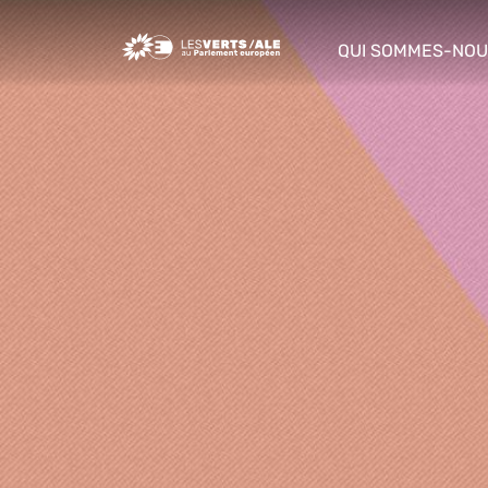
Greens/EFA Home
QUI SOMMES-NOU
show/hide sub m