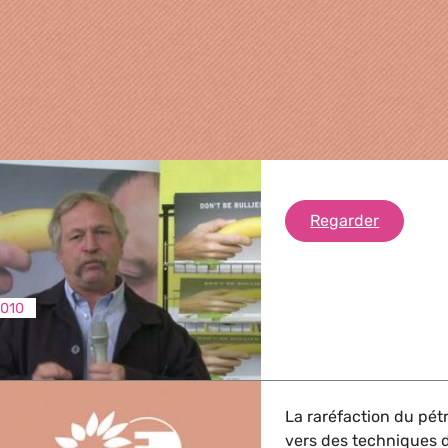
José Bov
Regarder
2010
griculture
La raréfaction du pét
, Energie, Transport
vers des techniques d