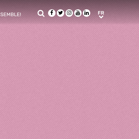
Rechercher
Facebook
Twitter
Instagram
Youtube
LinkedIn
FR
FR
NSEMBLE!
ub menu