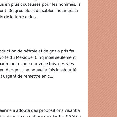
lus en plus coûteuses pour les hommes, la
ent. De gros blocs de sables mélangés à
 de la terre à des ...
 journée internationale contre les sables bitumineux
duction de pétrole et de gaz a pris feu
 Golfe du Mexique. Cinq mois seulement
arée noire, une nouvelle fois, des vies
n danger, une nouvelle fois la sécurité
st urgent de remettre en c...
production de pétrole et de gaz dans le Golfe du Mexique
enne a adopté des propositions visant à
es de mise en culture de plantes OGM en