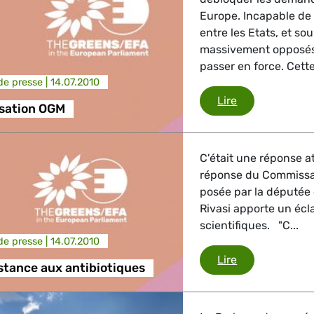
Europe. Incapable de
entre les Etats, et s
massivement opposés
passer en force. Cette
e presse |
14.07.2010
Renationalisa
Lire
isation OGM
C'était une réponse a
réponse du Commissair
posée par la députée
Rivasi apporte un écla
scientifiques. "C...
e presse |
14.07.2010
OGM et résista
Lire
stance aux antibiotiques