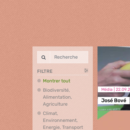
FILTRE
Montrer tout
Média |
22.09.
Biodiversité,
Alimentation,
José Bové
Biodiversité, Alimentation, A
Agriculture
Climat,
Environnement,
Climat, Environnement
Energie, Transport