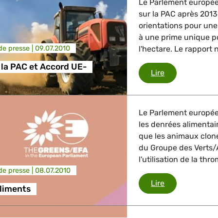
Le Parlement européen
sur la PAC après 2013
orientations pour une
à une prime unique po
e presse |
09.07.2010
l'hectare. Le rapport 
la PAC et Accord UE-
Réforme de la
Lire
Le Parlement européen
les denrées alimentai
que les animaux cloné
du Groupe des Verts/
l'utilisation de la thr
e presse |
08.07.2010
Nouveaux alim
Lire
liments