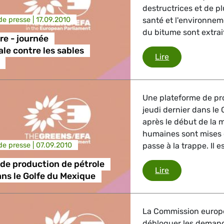
destructrices et de p
e presse |
17.09.2010
santé et l'environnem
trie
du bitume sont extraits
e - journée
ale contre les sables
18 septembre -
Lire
GBTQI, Numérique & Culture
Une plateforme de pro
jeudi dernier dans le
ique, Protection des consommateurs
après le début de la m
humaines sont mises e
e presse |
07.09.2010
passe à la trappe. Il e
de production de pétrole
étrangères, Sécurité, Migration, Développement
Plateforme de 
Lire
ans le Golfe du Mexique
La Commission europé
débloquer les demand