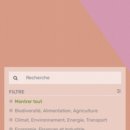
FILTRE
Montrer tout
Biodiversité, A
Biodiversité, Alimentation, Agriculture
Climat, En
Climat, Environnement, Energie, Transport
Economie, Finances e
Economie, Finances et Industrie