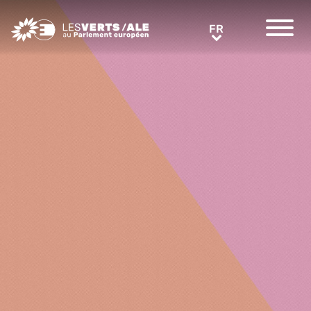
Greens/EFA Home
FR
FR