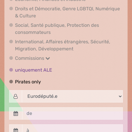
Droits et Démocratie, Genre LGBTQI, Numérique
Droits et Démocratie, Genre LGBTQI, Numér
& Culture
Social, Santé publique, Protection des
Social, Santé publique, Protection 
consommateurs
International, Affaires étrangères, Sécurité,
International, Affaires ét
Migration, Développement
Commissions
Commissions
uniquement ALE
uniquement ALE
Pirates only
Pirates only