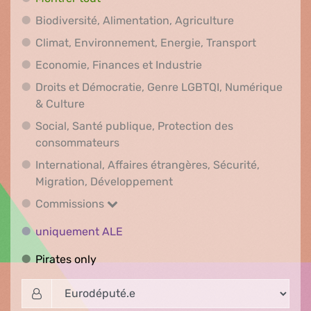
Biodiversité, A
Biodiversité, Alimentation, Agriculture
Climat, En
Climat, Environnement, Energie, Transport
Economie, Finances e
Economie, Finances et Industrie
Droits et Démocratie, Genre LGBTQI, Numérique
Droits et Démocratie, Genre LGBTQI, Numér
& Culture
Social, Santé publique, Protection des
Social, Santé publique, Protection 
consommateurs
International, Affaires étrangères, Sécurité,
International, Affaires ét
Migration, Développement
Commissions
Commissions
uniquement ALE
uniquement ALE
Pirates only
Pirates only