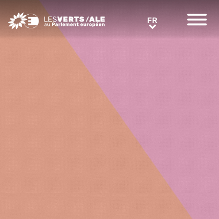
Greens/EFA Home
FR
FR