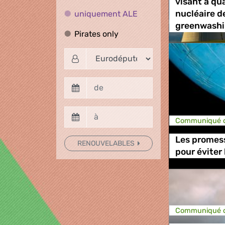
visant à qual
uniquement ALE
uniquement ALE
nucléaire d
greenwash
Pirates only
Pirates only
Communiqué d
Les promess
RENOUVELABLES
pour éviter
Communiqué d