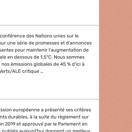
 de la Commission visant à qualifier le gaz et le nucléaire 
 conférence des Nations unies sur le
sur une série de promesses et d'annonces
fisantes pour maintenir l'augmentation de
ale en dessous de 1,5°C. Nous sommes
 nos émissions globales de 45 % d'ici à
Verts/ALE critique …
doivent être tenues pour éviter le chaos climatique
ssion européenne a présenté ses critères
nts durables, à la suite du règlement sur
in 2019 et approuvé par le Parlement en
es publiés aujourd'hui donnent un meilleur