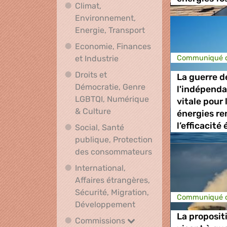
Climat,
Environnement,
Climat, Environnement
Energie, Transport
Economie, Finances
Economie, Finances et Indus
et Industrie
Communiqué d
Droits et
La guerre d
Démocratie, Genre
l'indépenda
LGBTQI, Numérique
vitale pour 
Droits et Démocratie, Genre L
& Culture
énergies re
l’efficacité
Social, Santé
publique, Protection
Social, Santé publ
des consommateurs
International,
Affaires étrangères,
Sécurité, Migration,
Communiqué d
International, Affaires 
Développement
La proposit
Commissions
Commissions