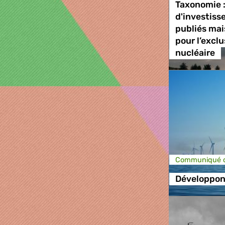
Taxonomie : 
d'investiss
publiés mai
pour l’excl
nucléaire
Communiqué d
Développons