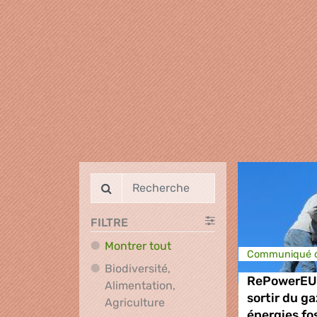
FILTRE
Montrer tout
Communiqué d
Biodiversité,
RePowerEU 
Alimentation,
sortir du g
Biodiversité, Alimentation, A
Agriculture
énergies fo