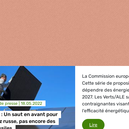
La Commission europ
Cette série de proposi
dépendre des énergies
2027. Les Verts/ALE s
e presse |
18.05.2022
contraignantes visant
l'efficacité énergétiq
: Un saut en avant pour
az russe, pas encore des
griculture
RePowerEU : Un
Lire
ssiles