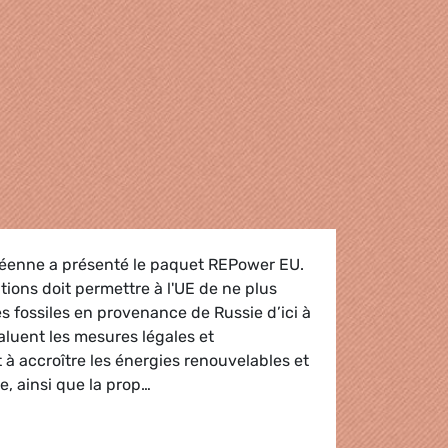
éenne a présenté le paquet REPower EU.
tions doit permettre à l'UE de ne plus
 fossiles en provenance de Russie d’ici à
aluent les mesures légales et
 à accroître les énergies renouvelables et
ue, ainsi que la prop…
 saut en avant pour sortir du gaz russe, pas encore des éne