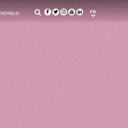
Rechercher
Facebook
Twitter
Instagram
Youtube
LinkedIn
FR
FR
NSEMBLE!
ub menu