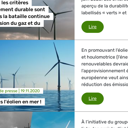
les critères
aperçu de la durabilit
ement durable sont
labellisés « verts » et
s la bataille continue
usion du gaz et du
Taxonomie : les
Lire
En promouvant l'éolie
et houlomotrice (l'éne
renouvelables devraie
l'approvisionnement 
européenne veut ainsi
réduction des émissio
e presse |
19.11.2020
Développons l'
Lire
 l'éolien en mer !
À l’initiative du grou