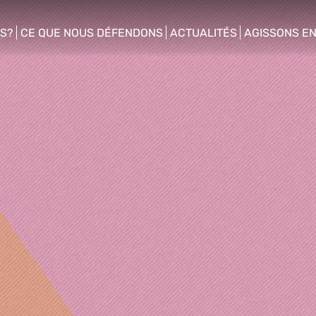
S?
CE QUE NOUS DÉFENDONS
ACTUALITÉS
AGISSONS E
enu
show/hide sub menu
show/hide sub menu
show/hide s