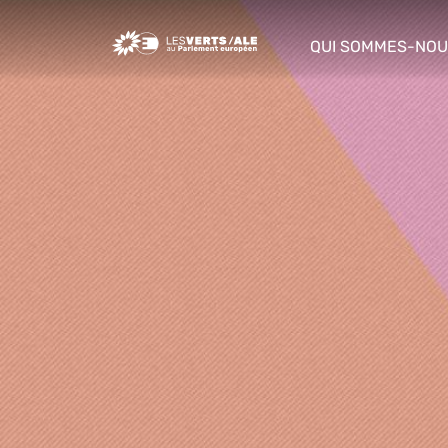
Greens/EFA Home
QUI SOMMES-NOU
show/hide sub m