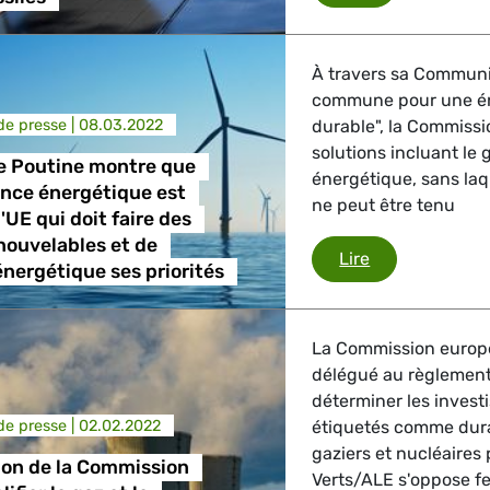
, Energie, Transport
À travers sa Communi
commune pour une éne
trie
e presse |
08.03.2022
durable", la Commis
solutions incluant le g
e Poutine montre que
énergétique, sans laq
nce énergétique est
ne peut être tenu
l'UE qui doit faire des
GBTQI, Numérique & Culture
nouvelables et de
La guerre de P
Lire
 énergétique ses priorités
ique, Protection des consommateurs
La Commission europée
délégué au règlement 
déterminer les invest
e presse |
02.02.2022
étiquetés comme durabl
étrangères, Sécurité, Migration, Développement
gaziers et nucléaires
ion de la Commission
Verts/ALE s'oppose fe