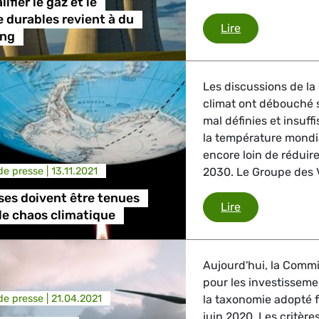
ifier le gaz et le
e durables revient à du
La proposition
Lire
ing
Les discussions de la
climat ont débouché 
mal définies et insuf
la température mondi
encore loin de réduire
e presse |
13.11.2021
2030. Le Groupe des 
es doivent être tenues
Les promesses 
Lire
 le chaos climatique
Aujourd'hui, la Commi
pour les investisseme
e presse |
21.04.2021
la taxonomie adopté f
juin 2020. Les critèr