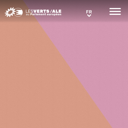
Greens/EFA Home
FR
FR