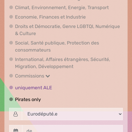
Climat, En
Climat, Environnement, Energie, Transport
Economie, Finances e
Economie, Finances et Industrie
Droits et Démocratie, Genre LGBTQI, Numérique
Droits et Démocratie, Genre LGBTQI, Numér
& Culture
Social, Santé publique, Protection des
Social, Santé publique, Protection 
consommateurs
International, Affaires étrangères, Sécurité,
International, Affaires ét
Migration, Développement
Commissions
Commissions
uniquement ALE
uniquement ALE
Pirates only
Pirates only