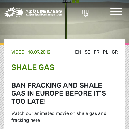
Greens/EFA Home
HU
HU
VIDEO |
18.09.2012
EN
|
SE
|
FR
|
PL
|
GR
SHALE GAS
BAN FRACKING AND SHALE
GAS IN EUROPE BEFORE IT'S
TOO LATE!
Watch our animated movie on shale gas and
fracking here