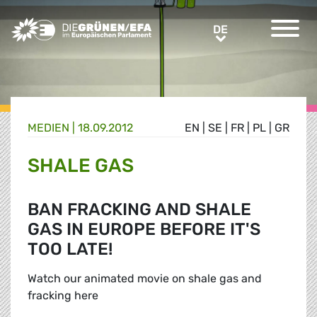
Greens/EFA Home
DE
DE
MEDIEN
|
18.09.2012
EN
|
SE
|
FR
|
PL
|
GR
SHALE GAS
BAN FRACKING AND SHALE
GAS IN EUROPE BEFORE IT'S
TOO LATE!
Watch our animated movie on shale gas and
fracking here