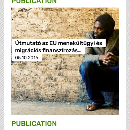
PUBLICATION
Útmutató az EU menekültügyi és
migrációs finanszírozás…
05.10.2016
PUBLICATION