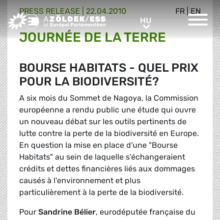
PRESS RELEASE |
22.04.2010
FR
|
EN
Greens/EFA Home
HU
HU
JOURNÉE DE LA TERRE
BOURSE HABITATS - QUEL PRIX
POUR LA BIODIVERSITÉ?
A six mois du Sommet de Nagoya, la Commission
européenne a rendu public une étude qui ouvre
un nouveau débat sur les outils pertinents de
lutte contre la perte de la biodiversité en Europe.
En question la mise en place d'une "Bourse
Habitats" au sein de laquelle s'échangeraient
crédits et dettes financières liés aux dommages
causés à l'environnement et plus
particulièrement à la perte de la biodiversité.
Pour
Sandrine Bélier
, eurodéputée française du