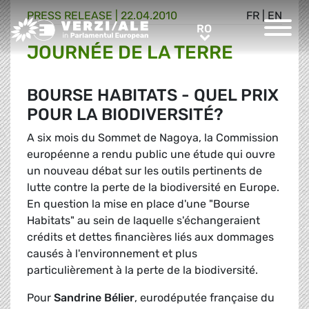
PRESS RELEASE |
22.04.2010
FR
|
EN
Greens/EFA Home
RO
RO
JOURNÉE DE LA TERRE
BOURSE HABITATS - QUEL PRIX
POUR LA BIODIVERSITÉ?
A six mois du Sommet de Nagoya, la Commission
européenne a rendu public une étude qui ouvre
un nouveau débat sur les outils pertinents de
lutte contre la perte de la biodiversité en Europe.
En question la mise en place d'une "Bourse
Habitats" au sein de laquelle s'échangeraient
crédits et dettes financières liés aux dommages
causés à l'environnement et plus
particulièrement à la perte de la biodiversité.
Pour
Sandrine Bélier
, eurodéputée française du