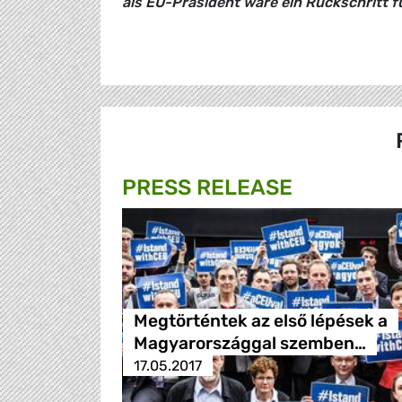
als EU-Präsident wäre ein Rückschritt fü
PRESS RELEASE
Megtörténtek az első lépések a
Magyarországgal szemben…
17.05.2017