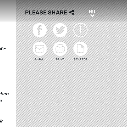
HU
PLEASE SHARE
HU
hn-
E-MAIL
PRINT
SAVE PDF
ahen
e
ir