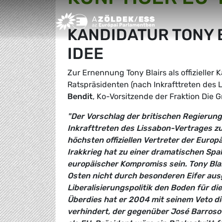
Greens/EFA Home
KANDIDATUR TONY B
IDEE
Zur Ernennung Tony Blairs als offizieller
Ratspräsidenten (nach Inkrafttreten des 
Bendit
, Ko-Vorsitzende der Fraktion Die
"Der Vorschlag der britischen Regierun
Inkrafttreten des Lissabon-Vertrages zu
höchsten offiziellen Vertreter der Euro
Irakkrieg hat zu einer dramatischen Spal
europäischer Kompromiss sein. Tony Blai
Osten nicht durch besonderen Eifer aus
Liberalisierungspolitik den Boden für di
Überdies hat er 2004 mit seinem Veto 
verhindert, der gegenüber José Barroso 