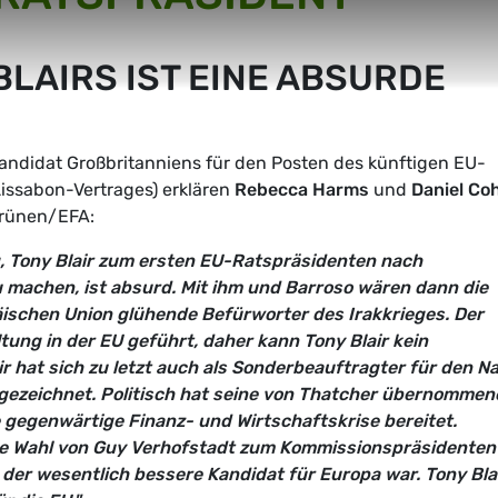
LAIRS IST EINE ABSURDE
 Kandidat Großbritanniens für den Posten des künftigen EU-
Lissabon-Vertrages) erklären
Rebecca Harms
und
Daniel Co
 Grünen/EFA:
g, Tony Blair zum ersten EU-Ratspräsidenten nach
 machen, ist absurd. Mit ihm und Barroso wären dann die
päischen Union glühende Befürworter des Irakkrieges. Der
tung in der EU geführt, daher kann Tony Blair kein
r hat sich zu letzt auch als Sonderbeauftragter für den N
gezeichnet. Politisch hat seine von Thatcher übernommen
e gegenwärtige Finanz- und Wirtschaftskrise bereitet.
die Wahl von Guy Verhofstadt zum Kommissionspräsidenten
der wesentlich bessere Kandidat für Europa war. Tony Bla