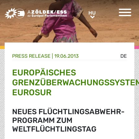
Greens/EFA Home
HU
HU
PRESS RELEASE |
19.06.2013
DE
EUROPÄISCHES
GRENZÜBERWACHUNGSSYSTE
EUROSUR
NEUES FLÜCHTLINGSABWEHR-
PROGRAMM ZUM
WELTFLÜCHTLINGSTAG