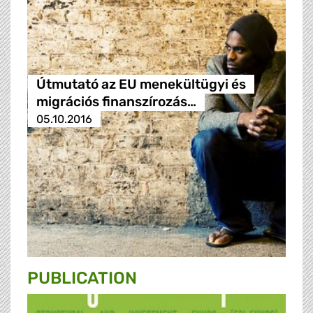
Útmutató az EU menekültügyi és
migrációs finanszírozás…
05.10.2016
PUBLICATION