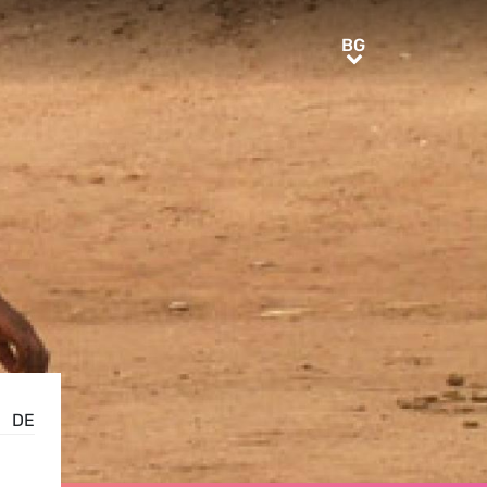
BG
BG
DE