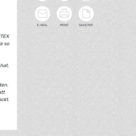
E-MAIL
PRINT
SAVE PDF
NTEX
e so
hat.
ten.
tt
ckt.