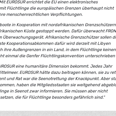
it EUROSUR errichtet die EU einen elektronisches
it Flüchtlinge die europäischen Grenzen überhaupt nicht
ihre menschenrechtlichen Verpflichtungen.
sboote in Kooperation mit nordafrikanischen Grenzschützern
frikanischen Küste gestoppt werden. Dafür überwacht FRO
em Überwachungsgerät. Afrikanische Grenzschützer sollen di
ste Kooperationsabkommen dafür wird derzeit mit Libyen
ch ihre Außengrenzen in ein Land, in dem Flüchtlinge keinen
ht einmal die Genfer Flüchtlingskonvention unterschrieben 
 EUROSUR eine humanitäre Dimension bekommt. Jedes Jahr
ittelmeer. EUROSUR hätte dazu beitragen können, sie zu ret
t und Rat war die Seenotrettung der Knackpunkt. Aber sta
ommen, haben die Mitgliedsstaaten sie weitgehend abgeblo
inge in Seenot zwar informieren. Sie müssen aber nicht
setzen, die für Flüchtlinge besonders gefährlich sind."