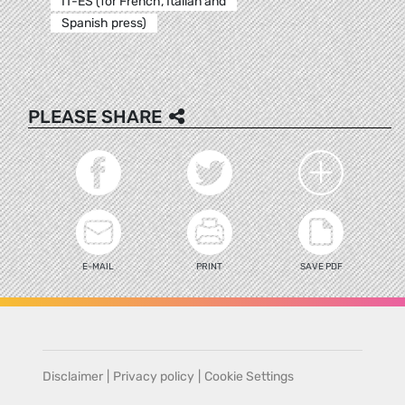
IT-ES (for French, Italian and
Spanish press)
PLEASE SHARE
E-MAIL
PRINT
SAVE PDF
Disclaimer
|
Privacy policy
|
Cookie Settings