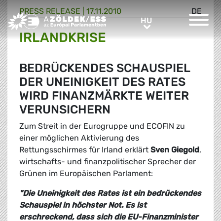
PRESS RELEASE |
17.11.2010
DE
Greens/EFA Home
HU
HU
IRLANDKRISE
BEDRÜCKENDES SCHAUSPIEL
DER UNEINIGKEIT DES RATES
WIRD FINANZMÄRKTE WEITER
VERUNSICHERN
Zum Streit in der Eurogruppe und ECOFIN zu
einer möglichen Aktivierung des
Rettungsschirmes für Irland erklärt
Sven Giegold
,
wirtschafts- und finanzpolitischer Sprecher der
Grünen im Europäischen Parlament:
"Die Uneinigkeit des Rates ist ein bedrückendes
Schauspiel in höchster Not. Es ist
erschreckend, dass sich die EU-Finanzminister