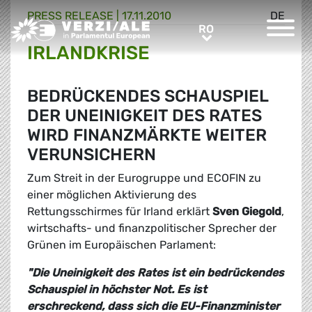
PRESS RELEASE |
17.11.2010
DE
Greens/EFA Home
RO
RO
IRLANDKRISE
BEDRÜCKENDES SCHAUSPIEL
DER UNEINIGKEIT DES RATES
WIRD FINANZMÄRKTE WEITER
VERUNSICHERN
Zum Streit in der Eurogruppe und ECOFIN zu
einer möglichen Aktivierung des
Rettungsschirmes für Irland erklärt
Sven Giegold
,
wirtschafts- und finanzpolitischer Sprecher der
Grünen im Europäischen Parlament:
"Die Uneinigkeit des Rates ist ein bedrückendes
Schauspiel in höchster Not. Es ist
erschreckend, dass sich die EU-Finanzminister