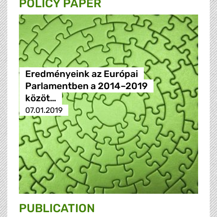
POLICY PAPER
Eredményeink az Európai
Parlamentben a 2014–2019
közöt…
07.01.2019
PUBLICATION