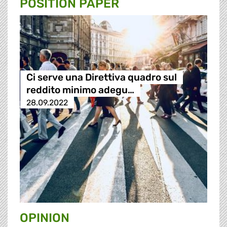
POSITION PAPER
Ci serve una Direttiva quadro sul
reddito minimo adegu…
28.09.2022
OPINION