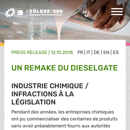
Greens/EFA Home
HU
HU
PRESS RELEASE |
12.10.2018
FR
|
IT
|
DE
|
EN
|
ES
UN REMAKE DU DIESELGATE
INDUSTRIE CHIMIQUE /
INFRACTIONS À LA
LÉGISLATION
Pendant des années, les entreprises chimiques
ont pu commercialiser des centaines de produits
sans avoir préalablement fourni aux autorités