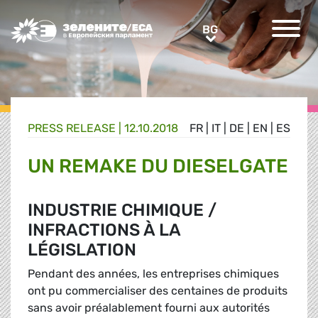
Greens/EFA Home
BG
BG
PRESS RELEASE |
12.10.2018
FR
|
IT
|
DE
|
EN
|
ES
UN REMAKE DU DIESELGATE
INDUSTRIE CHIMIQUE /
INFRACTIONS À LA
LÉGISLATION
Pendant des années, les entreprises chimiques
ont pu commercialiser des centaines de produits
sans avoir préalablement fourni aux autorités