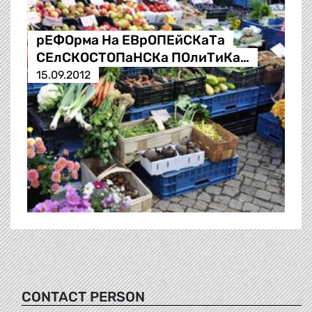
рЕФОрма На ЕВрОПЕйСКаТа
СЕлСКОСТОПаНСКа ПОлиТиКа…
15.09.2012
CONTACT PERSON