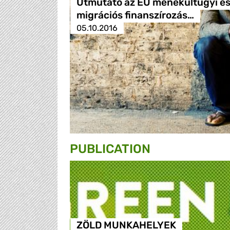
Útmutató az EU menekültügyi é
migrációs finanszírozás…
05.10.2016
PUBLICATION
ZÖLD MUNKAHELYEK