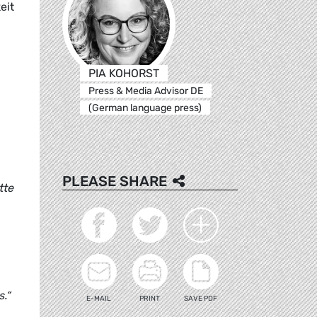
eit
PIA KOHORST
Press & Media Advisor DE
(German language press)
PLEASE SHARE
tte
.“
E-MAIL
PRINT
SAVE PDF