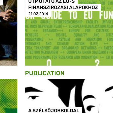
s
ÚTMUTATÓ AZ EU-S
FINANSZÍROZÁSI ALAPOKHOZ
21.02.2014
PUBLICATION
A SZÉLSŐJOBBOLDAL