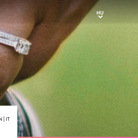
HU
HU
N
|
IT