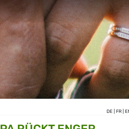
DE
|
FR
|
E
PA RÜCKT ENGER