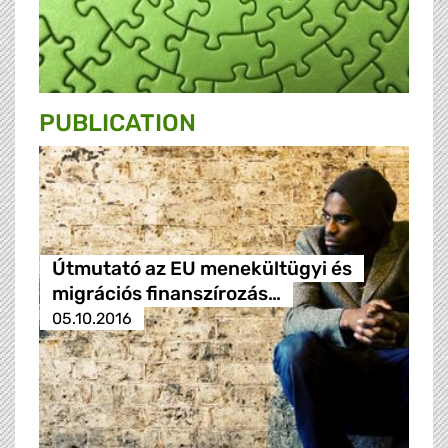
PUBLICATION
Útmutató az EU menekültügyi és
migrációs finanszírozás…
05.10.2016