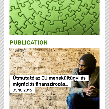
PUBLICATION
Útmutató az EU menekültügyi és
migrációs finanszírozás…
05.10.2016