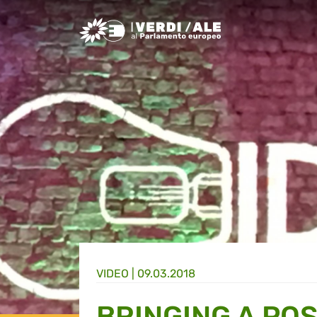
Greens/EFA Home
VIDEO |
09.03.2018
BRINGING A POS