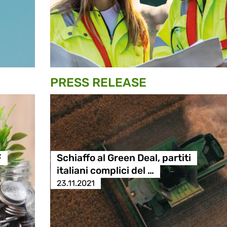
PRESS RELEASE
F
Schiaffo al Green Deal, partiti
italiani complici del …
23.11.2021