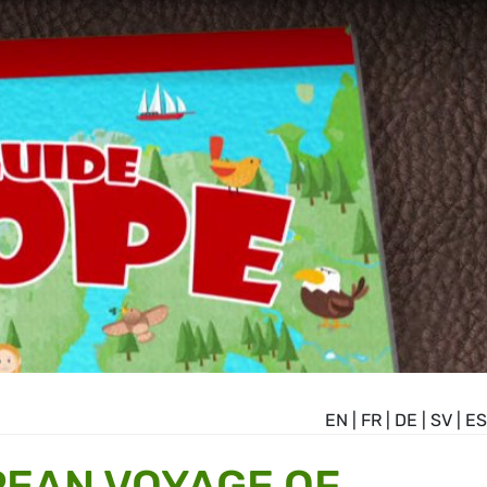
EN
|
FR
|
DE
|
SV
|
ES
EAN VOYAGE OF