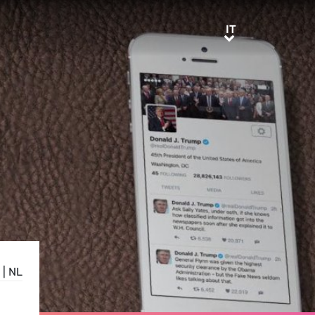
IT
IT
|
NL