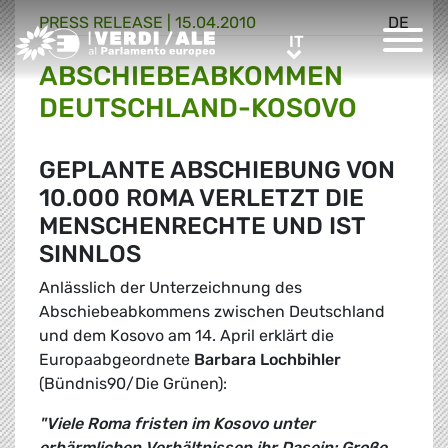
PRESS RELEASE |
15.04.2010
DE
Greens/EFA Home
IT
IT
ABSCHIEBEABKOMMEN
DEUTSCHLAND-KOSOVO
GEPLANTE ABSCHIEBUNG VON
10.000 ROMA VERLETZT DIE
MENSCHENRECHTE UND IST
SINNLOS
Anlässlich der Unterzeichnung des
Abschiebeabkommens zwischen Deutschland
und dem Kosovo am 14. April erklärt die
Europaabgeordnete
Barbara Lochbihler
(Bündnis90/Die Grünen):
"Viele Roma fristen im Kosovo unter
erbärmlichen Verhältnissen ihr Dasein: Große