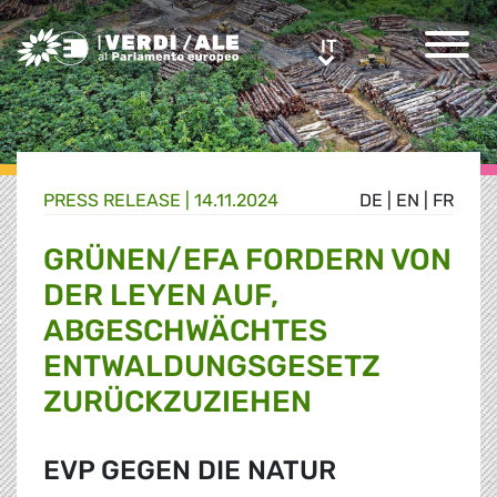
Greens/EFA Home
IT
IT
PRESS RELEASE |
14.11.2024
DE
|
EN
|
FR
GRÜNEN/EFA FORDERN VON
DER LEYEN AUF,
ABGESCHWÄCHTES
ENTWALDUNGSGESETZ
ZURÜCKZUZIEHEN
EVP GEGEN DIE NATUR