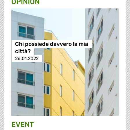
OPINION
Chi possiede davvero la mia
città?
26.01.2022
EVENT